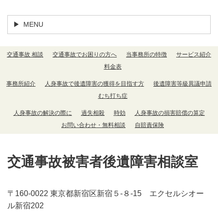
MENU
交通事故 相談
交通事故でお困りの方へ
当事務所の特徴
サービス紹介
料金表
事務所紹介
人身事故で後遺障害の獲得を目指す方
後遺障害等級異議申請
むち打ち症
人身事故の解決の際に
過失相殺
時効
人身事故の損害賠償の算定
お問い合わせ・無料相談
自賠責保険
交通事故被害者後遺障害相談室
〒160-0022 東京都新宿区新宿５-８-15 エクセルシオー
ル新宿202