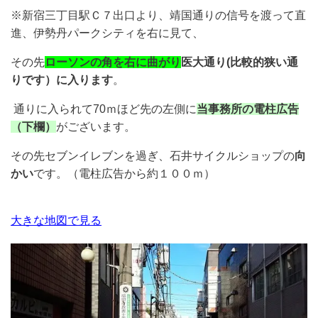
※新宿三丁目駅Ｃ７出口より、靖国通りの信号を渡って直
進、伊勢丹パークシティを右に見て、
その先
ローソンの角を右に曲がり
医大通り(比較的狭い通
りです）に入ります
。
通りに入られて70ｍほど先の左側に
当事務所の電柱広告
（下欄）
がございます。
その先セブンイレブンを過ぎ、石井サイクルショップの
向
かい
です。（電柱広告から約１００ｍ）
大きな地図で見る