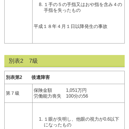
１手の５の手指又はおや指を含み４の
手指を失ったもの
平成１８年４月１日以降発生の事故
別表2 7級
別表第2 後遺障害
保険金額 1,051万円
第７級
労働能力喪失 100分の56
１眼が失明し、他眼の視力が0.6以下
になったもの