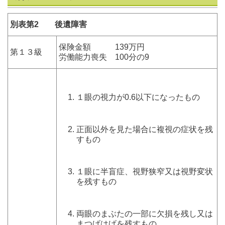
別表第2 後遺障害
保険金額 139万円
第１３級
労働能力喪失 100分の9
１眼の視力が0.6以下になったもの
正面以外を見た場合に複視の症状を残
すもの
１眼に半盲症、視野狭窄又は視野変状
を残すもの
両眼のまぶたの一部に欠損を残し又は
まつげはげを残すもの