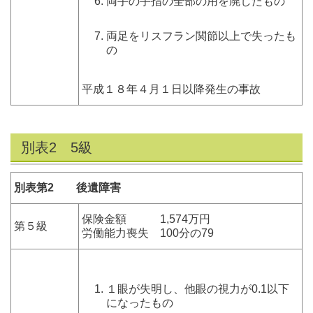
両手の手指の全部の用を廃したもの
両足をリスフラン関節以上で失ったも
の
平成１８年４月１日以降発生の事故
別表2 5級
別表第2 後遺障害
保険金額 1,574万円
第５級
労働能力喪失 100分の79
１眼が失明し、他眼の視力が0.1以下
になったもの