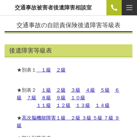
交通事故被害者後遺障害相談室
交通事故の自賠責保険後遺障害等級表
後遺障害等級表
★別表１
１級
２級
★別表２
１級
２級
３級
４級
５級
６
級
７級
８級
９級
１０級
１１級
１２級
１３級
１４級
★
高次脳機能障害１級 ２級 ３級 ５級 ７級 ９
級