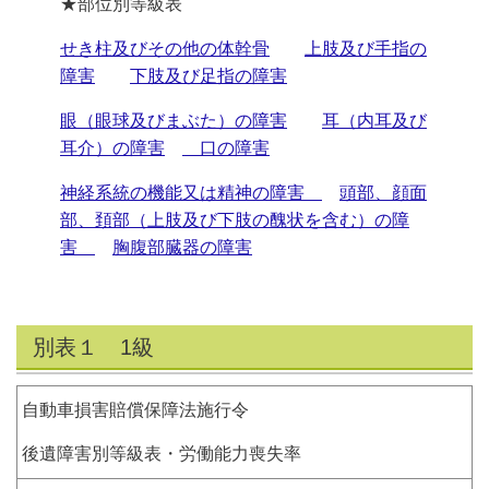
★部位別等級表
せき柱及びその他の体幹骨
上肢及び手指の
障害
下肢及び足指の障害
眼（眼球及びまぶた）の障害
耳（内耳及び
耳介）の障害
口の障害
神経系統の機能又は精神の障害
頭部、顔面
部、頚部（上肢及び下肢の醜状を含む）の障
害
胸腹部臓器の障害
別表１ 1級
自動車損害賠償保障法施行令
後遺障害別等級表・労働能力喪失率