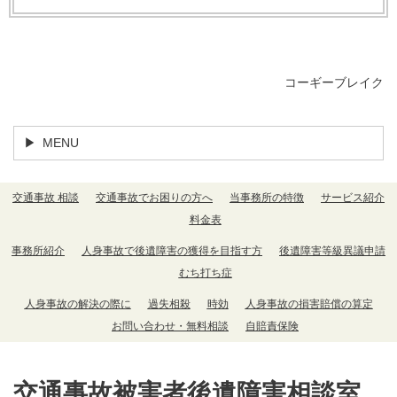
コーギーブレイク
MENU
交通事故 相談
交通事故でお困りの方へ
当事務所の特徴
サービス紹介
料金表
事務所紹介
人身事故で後遺障害の獲得を目指す方
後遺障害等級異議申請
むち打ち症
人身事故の解決の際に
過失相殺
時効
人身事故の損害賠償の算定
お問い合わせ・無料相談
自賠責保険
交通事故被害者後遺障害相談室