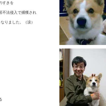
のすきを
居不法侵入で捕獲され
となりました。（涙）
る