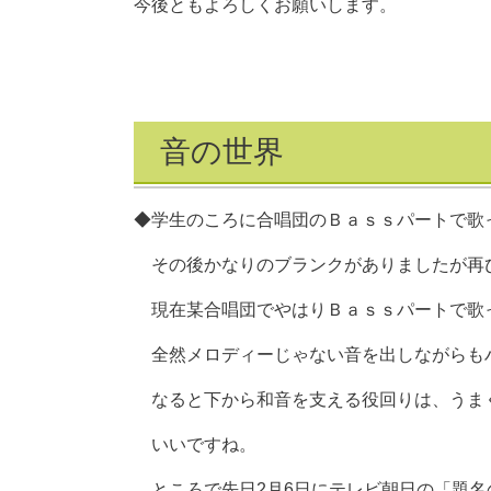
今後ともよろしくお願いします。
音の世界
◆学生のころに合唱団のＢａｓｓパートで歌
その後かなりのブランクがありましたが再
現在某合唱団でやはりＢａｓｓパートで歌
全然メロディーじゃない音を出しながらも
なると下から和音を支える役回りは、うま
いいですね。
ところで先日2月6日にテレビ朝日の「題名